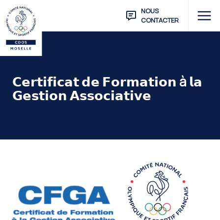
NOUS
CONTACTER
𝗖𝗲𝗿𝘁𝗶𝗳𝗶𝗰𝗮𝘁 𝗱𝗲 𝗙𝗼𝗿𝗺𝗮𝘁𝗶𝗼𝗻 à 𝗹𝗮
𝗚𝗲𝘀𝘁𝗶𝗼𝗻 𝗔𝘀𝘀𝗼𝗰𝗶𝗮𝘁𝗶𝘃𝗲