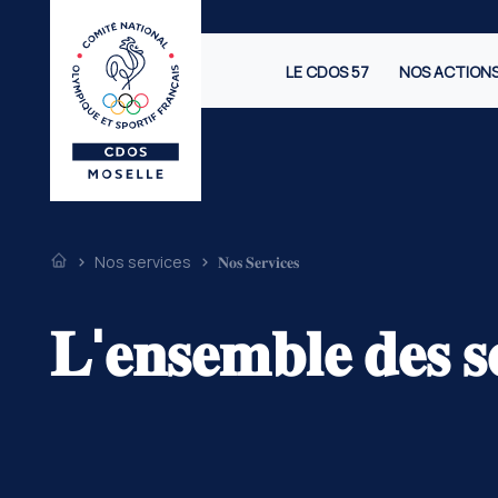
LE CDOS 57
NOS ACTION
Nos services
𝐍𝐨𝐬 𝐒𝐞𝐫𝐯𝐢𝐜𝐞𝐬
𝐋'𝐞𝐧𝐬𝐞𝐦𝐛𝐥𝐞 𝐝𝐞𝐬 𝐬