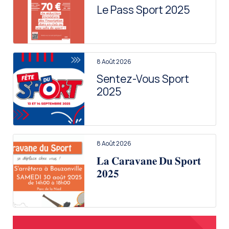
Le Pass Sport 2025
8 Août 2026
Sentez-Vous Sport
2025
8 Août 2026
𝐋𝐚 𝐂𝐚𝐫𝐚𝐯𝐚𝐧𝐞 𝐃𝐮 𝐒𝐩𝐨𝐫𝐭
𝟐𝟎𝟐𝟓