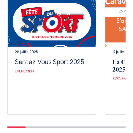
28 juillet 2025
17 juillet 202
Sentez-Vous Sport 2025
𝐋𝐚 𝐂𝐚𝐫
𝟐𝟎𝟐𝟓
EVÈNEMENT
EVÈNEMEN