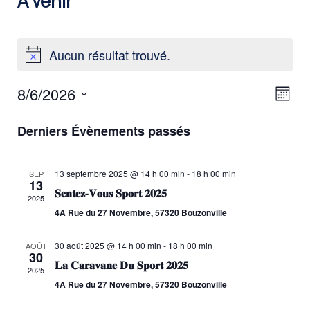
À venir
Aucun résultat trouvé.
Navi
Nav
8/6/2026
Mois
de
par
Sélectionnez
vue
cons
une
Derniers Évènements passés
Évè
date.
13 septembre 2025 @ 14 h 00 min
-
18 h 00 min
SEP
13
𝐒𝐞𝐧𝐭𝐞𝐳-𝐕𝐨𝐮𝐬 𝐒𝐩𝐨𝐫𝐭 𝟐𝟎𝟐𝟓
2025
4A Rue du 27 Novembre, 57320 Bouzonville
30 août 2025 @ 14 h 00 min
-
18 h 00 min
AOÛT
30
𝐋𝐚 𝐂𝐚𝐫𝐚𝐯𝐚𝐧𝐞 𝐃𝐮 𝐒𝐩𝐨𝐫𝐭 𝟐𝟎𝟐𝟓
2025
4A Rue du 27 Novembre, 57320 Bouzonville