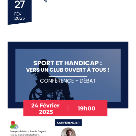
27
FÉV
2025