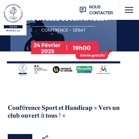
NOUS
CONTACTER
𝐂𝐨𝐧𝐟é𝐫𝐞𝐧𝐜𝐞 𝐒𝐩𝐨𝐫𝐭 𝐞𝐭 𝐇𝐚𝐧𝐝𝐢𝐜𝐚𝐩 « 𝐕𝐞𝐫𝐬 𝐮𝐧
𝐜𝐥𝐮𝐛 𝐨𝐮𝐯𝐞𝐫𝐭 à 𝐭𝐨𝐮𝐬 ! «