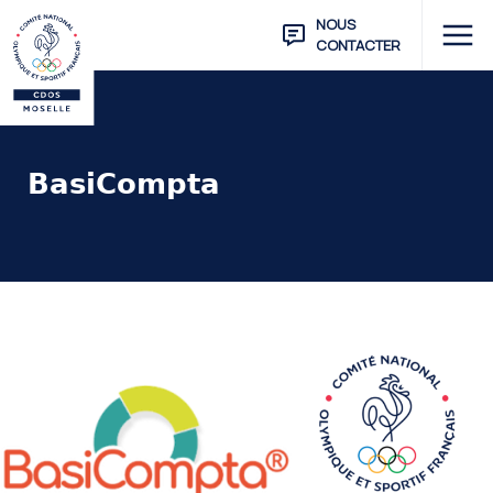
NOUS
CONTACTER
𝗕𝗮𝘀𝗶𝗖𝗼𝗺𝗽𝘁𝗮