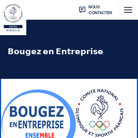
NOUS
CONTACTER
𝗕𝗼𝘂𝗴𝗲𝘇 𝗲𝗻 𝗘𝗻𝘁𝗿𝗲𝗽𝗿𝗶𝘀𝗲