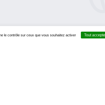
ne le contrôle sur ceux que vous souhaitez activer
Tout accepte
RUBRIQUE
NOS ACTIONS
𝐋𝐞 𝐂𝐃𝐎𝐒 𝟓𝟕
Sport éducation 
Nos services
Sport santé
Actualités
Sport et politiqu
Évènements