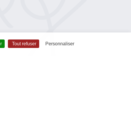
r
Tout refuser
Personnaliser
CONTACT
Cité des Sports ACADEMOS,
et citoyenneté
2 Rue de la Plénière,
57420 VERNY
06 75 68 79 84
es publiques