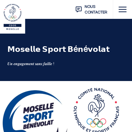
NOUS
CONTACTER
𝗠𝗼𝘀𝗲𝗹𝗹𝗲 𝗦𝗽𝗼𝗿𝘁 𝗕é𝗻é𝘃𝗼𝗹𝗮𝘁
𝑼𝒏 𝒆𝒏𝒈𝒂𝒈𝒆𝒎𝒆𝒏𝒕 𝒔𝒂𝒏𝒔 𝒇𝒂𝒊𝒍𝒍𝒆 !