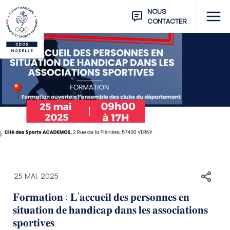
NOUS
CONTACTER
25
MAI.
2025
𝐅𝐨𝐫𝐦𝐚𝐭𝐢𝐨𝐧 : 𝐋’𝐚𝐜𝐜𝐮𝐞𝐢𝐥 𝐝𝐞𝐬 𝐩𝐞𝐫𝐬𝐨𝐧𝐧𝐞𝐬 𝐞𝐧
𝐬𝐢𝐭𝐮𝐚𝐭𝐢𝐨𝐧 𝐝𝐞 𝐡𝐚𝐧𝐝𝐢𝐜𝐚𝐩 𝐝𝐚𝐧𝐬 𝐥𝐞𝐬 𝐚𝐬𝐬𝐨𝐜𝐢𝐚𝐭𝐢𝐨𝐧𝐬
𝐬𝐩𝐨𝐫𝐭𝐢𝐯𝐞𝐬