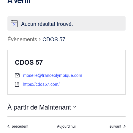
À venir
Aucun résultat trouvé.
Évènements
CDOS 57
CDOS 57
moselle@franceolympique.com
https://cdos57.com/
À partir de Maintenant
Sélectionnez
une
Évènements
Évènements
précédent
Aujourd’hui
suivant
date.