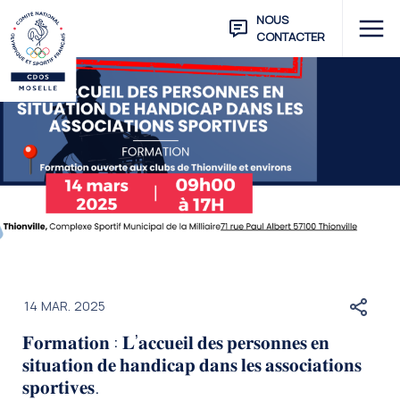
NOUS
CONTACTER
14
MAR.
2025
𝐅𝐨𝐫𝐦𝐚𝐭𝐢𝐨𝐧 : 𝐋’𝐚𝐜𝐜𝐮𝐞𝐢𝐥 𝐝𝐞𝐬 𝐩𝐞𝐫𝐬𝐨𝐧𝐧𝐞𝐬 𝐞𝐧
𝐬𝐢𝐭𝐮𝐚𝐭𝐢𝐨𝐧 𝐝𝐞 𝐡𝐚𝐧𝐝𝐢𝐜𝐚𝐩 𝐝𝐚𝐧𝐬 𝐥𝐞𝐬 𝐚𝐬𝐬𝐨𝐜𝐢𝐚𝐭𝐢𝐨𝐧𝐬
𝐬𝐩𝐨𝐫𝐭𝐢𝐯𝐞𝐬.