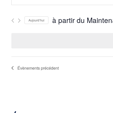
à partir du Mainten
Aujourd’hui
Sélectionnez
une
date.
Évènements
précédent