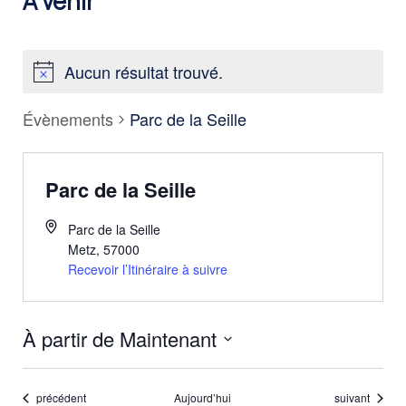
À venir
Aucun résultat trouvé.
Évènements
Parc de la Seille
Parc de la Seille
Parc de la Seille
Metz
,
57000
Recevoir l’Itinéraire à suivre
À partir de Maintenant
Sélectionnez
une
Évènements
Évènements
précédent
Aujourd’hui
suivant