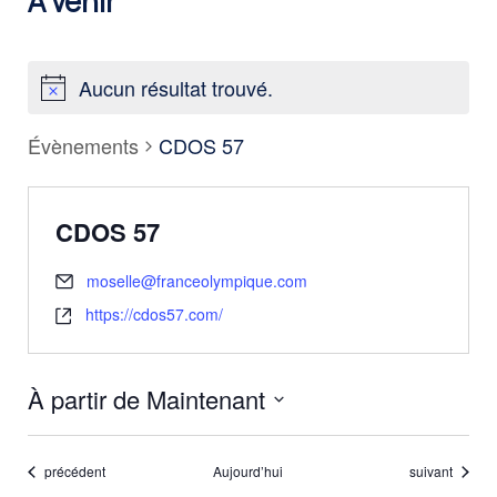
À venir
Aucun résultat trouvé.
Évènements
CDOS 57
CDOS 57
moselle@franceolympique.com
https://cdos57.com/
À partir de Maintenant
Sélectionnez
une
Évènements
Évènements
précédent
Aujourd’hui
suivant
date.