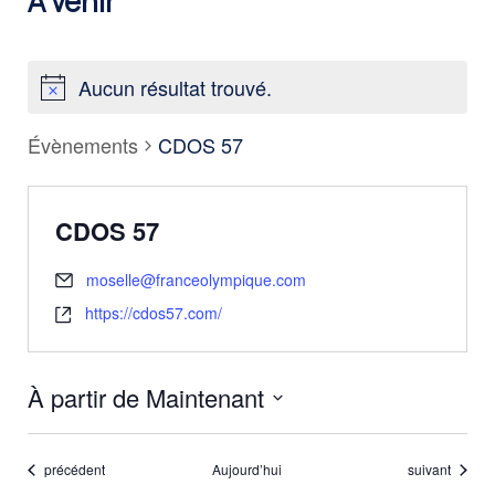
À venir
Aucun résultat trouvé.
Évènements
CDOS 57
CDOS 57
moselle@franceolympique.com
https://cdos57.com/
À partir de Maintenant
Sélectionnez
une
Évènements
Évènements
précédent
Aujourd’hui
suivant
date.